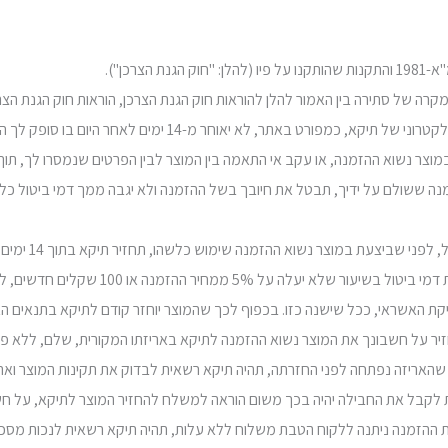
מנה ששולם על ידיך, תבטל את חיובך בשל ההזמנה ולא יגבה ממך דמי ביטול כ
9.5.1. היה ות
ידיך, תבטל את חיובך בשל ההזמנה ולא תג
אי, ככל שישנה כזו. בכפוף לכך שהמוצר יוחזר קודם לתיקא בתנאים האמורים בסעי
תחזיר על חשבונך את המוצר נשוא ההזמנה לתיקא באריזתו המקורית, שלם, ללא פג
כר שהאריזה נפתחה לפני החזרתה, תהיה תיקא רשאית לבדוק את תקינות המוצר ו