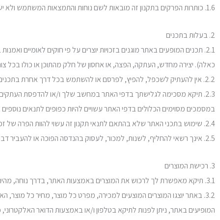
1.6. כותרות הפרקים בתקנון זה מובאות לשם נוחות והתמצאות המשתמש ולא ישמשו לפרשנות התקנון.
2. בעלות בתכנים
2.1. תכנים המופעים באתר מוגנים בזכויות יוצרים על פי חוקים לאומיים וא
כאלה). יצירה מחדש, העתקה, הפצה, או אחסון של חלק מהתוכן או כולו בכל
2.2. אין להעתיק לשכפל, להפיץ, לפרסם או להשתמש בכל דרך אחרת בתכנים המופיעים באתר אלא אם כן תיקא נתנה את הסכמתה לכך, בכתב ומראש.
2.3. תיקא מסכימה לגלישתך בדפי האתר במחשב שלך ו/או להדפסת העתקים 
במסמכים מסוימים הכלולים בדפי האתר עשויים להיות כפופים לתנאים נוספים 
2.4. שימוש בתכני האתר שלא בהתאם לתנאי תקנון זה עשוי להוות הפרה של זכויות הקניין הרוחני של תיקא ובמקרה שכזה, כל אחד מהגופים הנ"ל עשוי לנקוט בצעדים משפטיים על מנת להגן על זכויות אלה.
2.5. אינך רשאי להחליף, לשנות, למכור, לעסוק בהנדסה הפוכה או להעביר דבר כלשהו המוצג באתר. מותר להשתמש בהודעות לעיתונות ובמסמכים אחרים המסווגים כציבוריים לתקשורת פומבית ובלבד שתציין את מקור המידע.
3. רכישת המוצרים
3.1. תיקא מאפשרת לך לרכוש את המוצרים באמצעות האתר, בדרך נוחה, מהירה, קלה ובמחירים אטרקטיביים.
3.2. באתר יוצגו המוצרים המוצעים למכירה, מפרט כל מוצר, מחיר כל מוצר, 
המופיעים באתר, ניתן לפנות לתיקא בטלפון ו/או באמצעות הדואר האלקטרוני, 