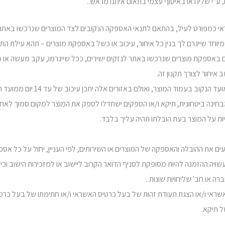
י או מיוחד שייגרם לך בגין כל איחור, עיכוב או כשל באספקת מוצרים – תהא עילת
ם באספקת מוצרים שנרכשו באתר לנזקים ישירים, ככל שייגרמו, עקב מעשה או 
4.4. תיקא תעשה מאמץ לספק לאז
בחינה ביטחונית, תיקא ו/או הספקים ישתדלו לספק את המוצר למקום סמוך לאח
בצעים את ההובלה והאספקה של המוצרים או השירותים, לפי העניין, יחול על כל
 עשויה ההזמנה להיות מסופקת לסניף הדואר הקרוב ליישוב או למזכירות הישוב וכ
 או חב' שליחויות שונות .