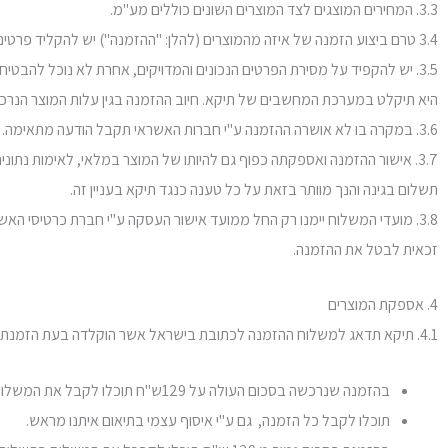
3.3. המחירים המוצגים לצד המוצרים השונים כוללים מע"מ.
3.4 טרם ביצוע הזמנה של איזה מהמוצרים (להלן: "ההזמנה") יש להקליד פרטים בסיסיים כגון שם, כתובת, כתובת דואר אלקטרוני, מספר טלפון, מספר כרטיס אשראי, מספר תעודת זהות, מין ופרטים נוספים, אם וככל שידרשו.
3.5. יש להקפיד על מסירת הפרטים הנכונים והמדויקים, אחרת לא נוכל להבטי
היא תיקלט במערכת המחשבים של תיקא. חיוב ההזמנה בגין עלות המוצר הנרכ
3.6. במקרה בו לא אושרה ההזמנה ע"י חברות האשראי תקבל הודעה מתאימה. במקרה שכזה, לצורך השלמת הרכישה יידרש ממך ליצור קשר עם חברת האשראי לצורך הסדרת אישור חברות האשראי לביצוע ההזמנה.
3.7. אישור ההזמנה ואספקתה כפוף גם להיותו של המוצר במלאי, לאימות נת
תשלום בגינה והנך מוותר בזאת על כל טענה כנגד תיקא בעניין זה.
זכאית לבטל את ההזמנה.
4. אספקת המוצרים
4.1. תיקא תדאג למשלוח ההזמנה לכתובת בישראל אשר הוקלדה בעת הזמנת המוצר, בהתאם לשווי ההזמנה כמפורט להלן:
בהזמנה שנרכשה בסכום העולה על 129ש"ח תוכלו לקבל את המשלוח ע"י שליח וזאת ללא תוספת עלות.
תוכלו לקבל כל הזמנה, גם ע"י איסוף עצמי בתיאום איתנו מראש.