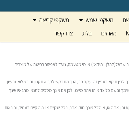
פתח משקפי שמש
פתח משקפי קריאה
שם
משקפי שמש
משקפי קריאה
M
מארזים
בלוג
צרו קשר
1 אתר האינטרנט https://thinoptics.co.il (להלן: "האתר") שפותח ומופעל ע"י חברת תיקא איטרנשיונל בע"מ הנציגה הבלעדית של משקפיי Thinoptics בישראל(להלן: "תיקא") או מי מטעמה, נועד לאפשר רכישה של מוצרים
שמך ובשם כל צד אותו אתה מייצג. לכן אם אינך מסכים לתנאי מתנאיו אינך
ין אם לאו, או לכל צורך חוקי אחר, ככל שקיים או יהיה קיים בעתיד, והוראות