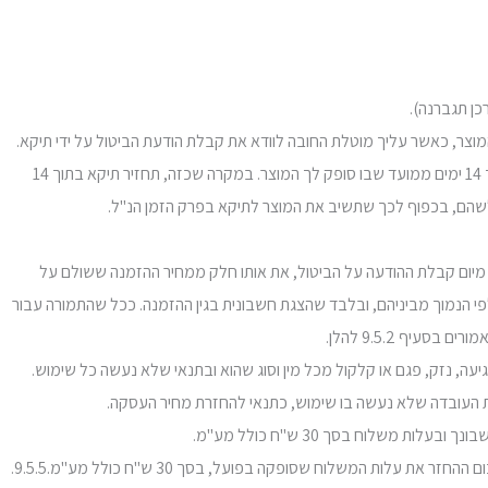
9.4. תוצאות הביטול עקב פגם: הנך רשאי לבטל את הזמנה עקב פגם במוצר נשוא ההזמנה, או עקב אי התאמה בין המוצר לבין הפרטים שנמסרו לך, תוך 14 ימים ממועד שבו סופק לך המוצר. במקרה שכזה, תחזיר תיקא בתוך 14
לשהם, בכפוף לכך שתשיב את המוצר לתיקא בפרק הזמן הנ"ל.
בטל את ההזמנה שלא מהטעמים המנויים בסעיף 9.4 לעיל, לפני שביצעת במוצר נשוא ההזמנה שימוש כלשהו, תחזיר תיקא בתוך 14 ימים מיום קבלת ההודעה על הביטול, את אותו חלק ממחיר ההזמנה ששולם על
בה ממך סכום כלשהו, זולת דמי ביטול בשיעור שלא יעלה על 5% ממחיר ההזמנה או 100 שקלים חדשים, לפי הנמוך מביניהם, ובלבד שהצגת חשבונית בגין ההזמנה. ככל שהתמורה עבור
ף 9.5.2 להלן.
יעה, נזק, פגם או קלקול מכל מין וסוג שהוא ובתנאי שלא נעשה כל שימוש.
את העובדה שלא נעשה בו שימוש, כתנאי להחזרת מחיר העסקה.
9.5.4. במקרה של ביטול עסקה שלא עקב פגם במוצר, כאשר במסגרת ההזמנה ניתנה ללקוח הטבת משלוח ללא עלות, תהיה תיקא רשאית לנכות מסכום ההחזר את עלות המשלוח שסופקה בפועל, בסך 30 ש"ח כולל מע"מ.9.5.5.