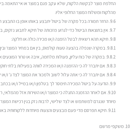
מהלקוח ומשלוח המוצר החלופי אליו.
9.6. החזר תמורה בכל מקרה של ביטול יתבצע באותו אופן בו התבצע התשלום ועל פי הוראות החוק.
9.7. אין בתוצאות הביטול כדי לגרוע מזכותה של תיקא לתבוע נזקים, בשל כך שערך המוצר פחת כתוצאה מהרעה משמעותית במצבו.
9.8. תיקא תהא רשאית לבטל הזמנה ו/או מכירה כולה או חלקה:
9.8.1. במקרה שנפלה בהצעה טעות קולמוס, בין אם במחיר המוצר ובין אם בתיאור המוצר;
9.8.2. במקרה של כוח עליון, פעולות מלחמה, איבה או טרור המונעים את המשך המכירה, ביצועה או השתתפות במכירה באופן תקין;
9.8.3. אם יתברר לה כי ההזמנה ו/או המכירה לוותה בפעילות בלתי חוקית שלך ו/או מי מטעמך ו/או צד ג' כלשהו;
9.8.4. אם יתברר לה כי אתה עלול לשוב ולמכור את המוצר לצד ג' ו/או לסחור בו.
9.9. הודעה על ביטול המכירה תימסר לך בטלפון ו/או במייל ו/או בכתב לכתובת אותה ציינת בעת ביצוע ההזמנה.
9.10. אם לאחר ההזמנה התגלה כי המוצר ו/או השירות אזל מהמלאי,
מיוחד שנגרם למשתמש או לצד שלישי, לרבות נזק בגין רכישת המוצר א
9.11. תיקא תפרסם מדי פעם מבצעים והצעות מיוחדות ללקוחותיה באתר, והינה רשאית בכל עת, לשנות את תנאי המבצעים הנ"ל ו/או להפסיקם.
10. משקפי מרשם