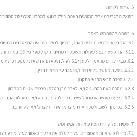
5. שירות לקוחות
בשאלות לגבי המוצרים המוצגים באתר, כולל בנוגע למפרט הטכני של המוצרים, 
6. כשרות להשתמש באתר
6.1. הנך רשאי לרכוש מוצרים באתר, בכפוף למילוי התנאים המצטברים המפורטים להלן:
6.1.1. הנך כשיר לבצע פעולות משפטיות מחייבות. קרי, מעל גיל 18. במידה והנך קטין (מתחת לגיל 18) או אינך זכאי לבצע פעולות משפטיות ללא אישור אפוטרופוס, יראו את שימושך באתר כאילו קיבלת את אישור האפוטרופוס.
6.2. מבלי לגרוע מהאמור לסעיף 6.1 לעיל, תיקא תהא רשאית למנוע רכישת מוצר באתר, באמצעות חסימתך בכל אחד מהמקרים הבאים:
6.2.1. ביצעת מעשה בלתי חוקי ו/או עבר על הוראות הדין.
6.2.2. הפרת תנאי מתנאי התקנון.
6.2.3. מסרת בעת ההרשמה ו/או לאחר מכן בטלפון פרטים שגויים במתכוון.
6.2.4. ביצעת מעשה או מחדל שיש בו כדי לפגוע בתיקא ו/או בפעילות התקינה של האתר ו/או בצד ג' כלשהו.
6.2.5. בכוונתך לשוב ולמכור את המוצר או השירות לצד ג' ו/או לסחור בו.
7. שמירה על סודיות המידע אודות המשתמש
7.1. כדי לרכוש איזה מהמוצרים, עליך למלא את פרטיך כאמור לעיל. מידע זה מועבר לתיקא לשם ביצוע הרכישה.