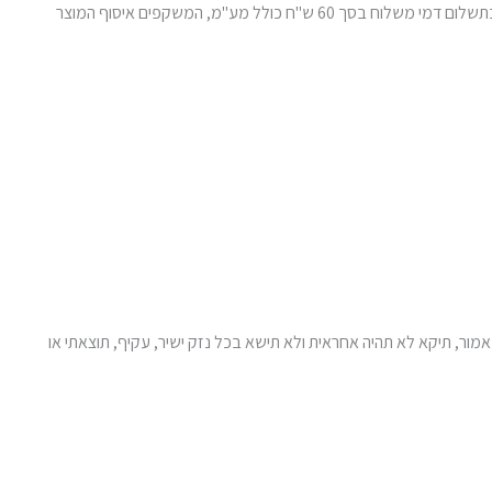
החלפת מוצר לבקשת הלקוח, שלא עקב פגם במוצר או אי־התאמה בין המוצר לבין הפרטים שנמסרו ללקוח, תתאפשר בכפוף לזמינות המוצר החלופי ובתשלום דמי משלוח בסך 60 ש"ח כולל מע"מ, המשקפים איסוף המוצר
אמור, תיקא לא תהיה אחראית ולא תישא בכל נזק ישיר, עקיף, תוצאתי או