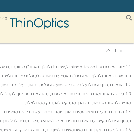
ילוג
לתוכן
תוכן
0.00
1. כללי
המופיעים באתר (להלן: "המוצרים") באמצעות האינטרנט, על ידי ציבור גולשי ה
1.2. הוראות תקנון זה יחולו על כל שימוש שייעשה על ידך באתר ועל כל רכישת המוצרים שתתבצע על ידך באמצעות האתר, ויהוו את הבסיס המשפטי לכל דיון בינך לבין תיקא בעניין זה. עקב כך, הנך מתבקש לקרוא תקנון זה במלואו ובעיון.
1.3. גלישה באתר ו/או רכישת מוצרים באמצעותו, מהווה את הסכמתך לקבל ולנ
מורשה להשתמש באתר זה והנך מתבקש להתנתק ממנו לאלתר.
1.4. התכנים המועלים ומפורסמים באופן פומבי באתר, עשויים להיות מוצגים ב
תקנון זה יחולו בקשר עם הצגת התכנים כאמור ו/או השימוש בתכנים לכל צורך כ
1.5. בכל מקום בתקנון זה בו משתמשים בלשון זכר, הכוונה גם לנקבה במשתמע.