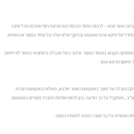
 התביעה אשר תהא – לרבות הפסד הכנסה ו/או מניעת רווח שיגרמו מכל סיבה
מחדל של תיקא או מי מטעמה ובהיקף שלא יעלה על מחיר המוצר או השירות
ורים המוגבלים לגישה מבחינה ביטחונית במועד הנקוב בעמוד המוצר, ואולם באזורים אלה יתכן עיכוב של עד 14 יום ממועד האספקה הקבוע בעמוד המוצר. עיכוב בשל מגבלה ביטחונית כאמור לא ייחשב
ר תיאום מראש עמך.
 אספקה/הובלה של מוצר באמצעות האתר. ויודגש, משלוח באמצעות חברת
יוצ"ב , ותתקבל על כך הודעה. נכון להיום שולחת החברה מוצרים באמצעות