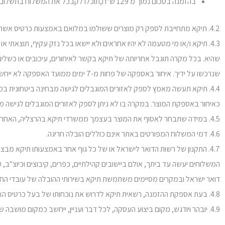
בהזמנה בסכום נמוך מ 129 ש"ח,תוכלו לקבכל את המשלוח בתשלום, ע"י שליח או באיסוף עצמי בתאום איתנו מראש..
4.2. תיקא מתחייבת לספק רק מוצרים ששולמו במלואם באמצעות כרטיס אשראי כמפורט לעיל, בהתאם לתנאי האספקה הנקובים לצד המוצרים שנרכשו באתר.
4.3. תיקא ו/או מי מטעמה לא יהיו אחראים ולא יישאו בכל נזק עקיף, תוצאת
שהיא. בכל מקרה תוגבל אחריותה של תיקא בקשר לאיחורים, עיכובים או כשלי
שנרכשו על ידיך. איחור באספקה של פחות מ-7 ימים ממועד האספקה לא ייחשב איחור לצורך תקנון זה.
כאיחור באספקת המוצר. במקרה בו לא ניתן לספק לאזורים המוגבלים לגישה מ
4.5. במידה שתבחר לאסוף את המוצר בעצמך ממשרדי תיקא בהרצליה, האחריות על המוצר בעת הובלתו תהיה עליך בלבד.
4.6. דמי המשלוח המפורטים באתר אינם כוללים הובלה חריגה.
4.7. התקנון של רשות הדואר לישראל או של כל גוף אחר באמצעותו תיקא מ
המשלוחים יעשה עד ביתך, אולם ביישובים קהילתיים, כפרים, קיבוצים וכיוצ"ב,
דואר ישראל ובמקרים מסיימים משתמשת תיקא בשירותי ההובלה של עובדי החברה
4.8. בעת אספקת ההזמנה, רשאית תיקא לדרוש את נוכחותו של בעל כרטיס האשראי ו/או הצגת תעודת זהות של בעל כרטיס האשראי ו/או חתימתו של בעל כרטיס האשראי על גבי שובר כתנאי למסירה המוצר.
4.9. יובהר ויודגש, מקום ביצוע העסקה, לכל דבר ועניין, ייחשב כמקום מושבה של תיקא.