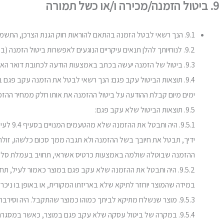
9. ביטול הזמנה/מכירה ו/או כשל תמורה
9.1. הנך רשאי לבטל הזמנה בהתאם להוראות חוק הגנת הצרכן, התשמ"א-1981 והתקנות שהותקנו על פיו (להלן: "חוק הגנת הצרכן").
9.2. לנוחיותך להלן תנאים עיקריים הנוגעים לאפשרות ביטול הזמנה (במקרה של סתירה בין האמור להלן להוראות חוק הגנת הצרכן, הוראות חוק הגנת הצרכן תגברנה).
9.3. ביטול של הזמנה יעשה בכתב באמצעות הודעה לכתובת דואר האלקטרוני של תיקא, כמפורט באתר, לא יאוחר מ-14 ימים לאחר היום בו סופק לך המוצר, כאשר עליך מוטלת החובה לוודא את קבלת הודעת הביטול על ידי תיקא.
ימים מיום קבלת ההודעה על ביטול ההזמנה את אותו חלק ממחיר ההז
9.5. תוצאות הביטול שלא עקב פגם:
ההזמנה שבוטלה שולמה באמצעות כרטיס אשראי, תחויב בעמלת סליקת האשר
9.5.2. היה ותבטל את ההזמנה שלא עקב פגם במוצר כאמור לעיל, 
במידה שהמוצר יוחזר לתיקא שלא באריזתו המקורית, או באופן בו ני
9.5.3. מוצר שנשלח מתיקא לביתך כמוהו כמוצר שהתקבל. היה וסירבת לקבל את החבילה יהיה בכך משום הוראה למשלח להחזיר המוצר לתיקא, על חשבונך ובעלות משלוח בסך 30 ש"ח כולל מע"מ.