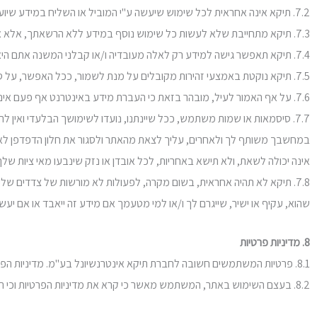
7.2. תיקא אינה אחראית לכל שימוש שיעשה ע"י המוביל או השליח במידע שיועבר לו לצורך ביצוע המשלוח אליך.
7.3. תיקא מתחייבת שלא לעשות כל שימוש נוסף במידע ללא הרשאתך, אלא אם כן הדבר נדרש עפ"י דין או כדי למנוע שימוש לרעה.
7.4. תיקא תאפשר גישה למידע רק לאלה מעובדיה ו/או קבלני המשנה אתם היא התקשרה על מנת לספק את שירותיה בצורה הטובה ביותר, הזקוקים למידע לצורך מתן השירות.
7.5. תיקא נוקטת באמצעי זהירות מקובלים על מנת לשמור, ככל האפשר, על סודיות המידע. כל העברה של מספר כרטיס אשראי מהאתר נעשית באופן מוצפן לפי תקן.
7.6. על אף האמור לעיל, מובהר בזאת כי העברת מידע באינטרנט אף פעם אינה מאובטחת ופרטית לחלוטין. הנך מבין כי כל מידע או מסר שתשלח אל האתר עלול להיקרא או להילכד על ידי אחרים.
7.7. סיסמאות או שמות משתמש, ככל שיינתנו, נועדו לשימושך הבלעדי ואי
במחשבך משותף לך ולאחרים, עליך לצאת מהאתר ולסגור את חלון הדפדפן לאח
אינה יכולה לשאת, ולא תישא באחריות, לכל אובדן או נזק שינבעו מאי ציות של
7.8. תיקא לא תהיה אחראית, בשום מקרה, לפעולות לא מורשות של צדדים של
שהוא, עקיף או ישיר, שייגרם לך ו/או למי מטעמך אם מידע זה ייאבד או אם י
8. מדיניות פרטיות
8.1. פרטיות המשתמשים חשובה לחברת תיקא אינטרנשיונל בע"מ. מדיניות הפרטיות של החברה, המהווה חלק בלתי נפרד מתנאי שימוש אלה, זמינה
8.2. בעצם השימוש באתר, המשתמש מאשר כי קרא את מדיניות הפרטיות וכי הוא מסכים לה.