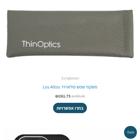
Sunglasses
משקפי שמש פולארויד Los Altos
₪
261.75
₪
499.00
בחרו אפשרויות
המחיר
המחיר
Sale!
המקורי
הנוכחי