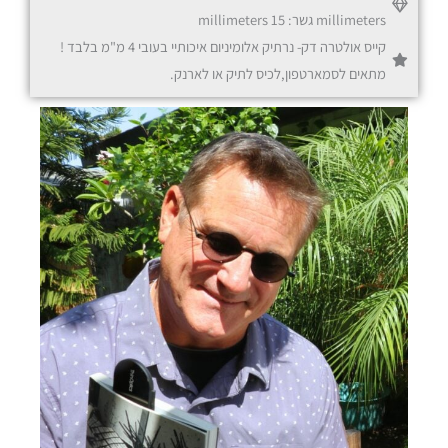
millimeters גשר: 15 millimeters
קייס אולטרה דק- נרתיק אלומיניום איכותיי בעובי 4 מ"מ בלבד !
מתאים לסמארטפון,לכיס לתיק או לארנק.