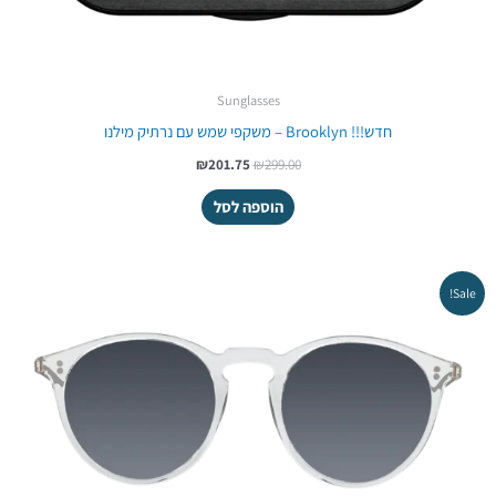
Sunglasses
חדש!!! Brooklyn – משקפי שמש עם נרתיק מילנו
₪
201.75
₪
299.00
הוספה לסל
המחיר
המחיר
Sale!
המקורי
הנוכחי
היה:
הוא:
₪261.75.
₪499.00.