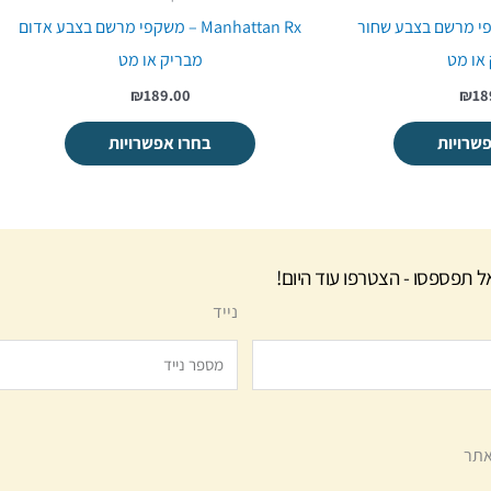
C – משקפי מרשם בצבע שחור
Manhattan Rx – משקפי מרשם בצבע אדום
או מט
מבריק או מט
₪
189.00
₪18
שרויות
בחרו אפשרויות
ל תפספסו - הצטרפו עוד היום!
נייד
תר