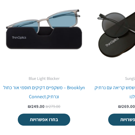
יה:
הוא:
היה:
הוא:
₪249.00.
₪279.00.
₪269.00.
₪299.00
Blue Light Blocker
Sungl
 משקפי שמש קריאה עם נרתיק
Brooklyn – משקפיים דקיקים חוסמי אור כחול
נו
ונרתיק Connect
₪
249.00
₪
279.00
₪
269.00
שרויות
בחרו אפשרויות