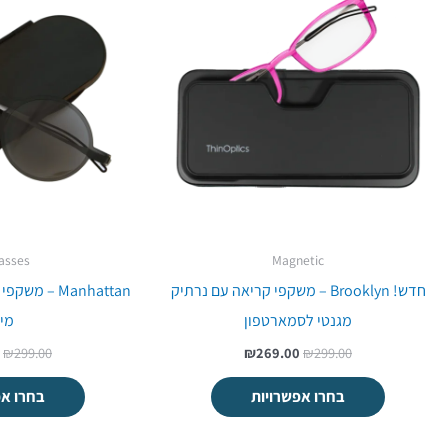
היה:
הוא:
ה
.
₪269.00.
₪299.00.
asses
Magnetic
חדש! Brooklyn – משקפי קריאה עם נרתיק
Manhattan –
מגנטי לסמארטפון
מיל
₪
299.00
₪
269.00
₪
299.00
בחרו אפשרויות
בחרו אפ