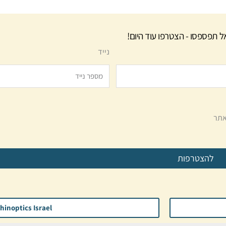
ל תפספסו - הצטרפו עוד היום!
נייד
תר
להצטרפות
hinoptics Israel