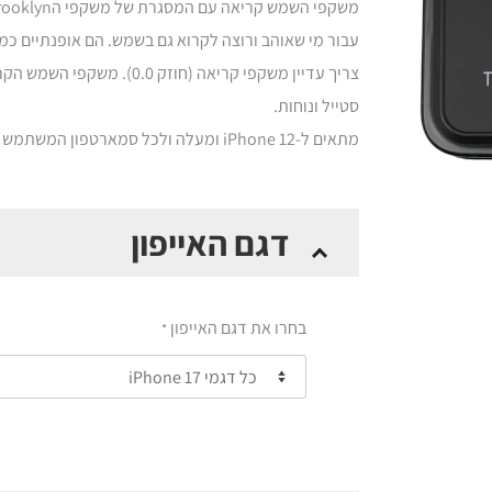
₪299.00.
₪349.00.
עבור מי שאוהב ורוצה לקרוא גם בשמש. הם אופנתיים כמו
צריך עדיין משקפי קריאה (חוזק 0
סטייל ונוחות.
מתאים ל-iPhone 12 ומעלה ולכל סמארטפון המשתמש בכיסוי עם טכנולוגיית MagSafe®‎.
כמות
דגם האייפון
של
חדש!
Brooklyn
בחרו את דגם האייפון
*
Sun
-
משקפי
שמש
קריאה