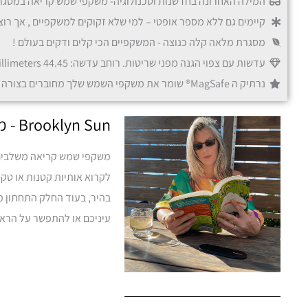
המילה האחרונה בחדשנות וטכנולוגיה- משקפי שמש קריאה במסגרו
קיימים גם ללא מספר אופטי – למי שלא זקוקים למשקפיים , אך רוצי
מסגרת מלאה קלה כנוצה - המשקפיים הכי קלים ודקים בעולם !
עדשות עם צפוי הגנה מפני שריטות. רוחב עדשה: 44.45 millimeters גשר: 15 millimeters
נרתיק ה MagSafe® שומר את משקפי השמש שלך מחוברים בצורה מאובטחת. מתאים ל-iPhone 12 ומעלה ולכל סמארטפון המשתמש בכיסוי עם טכנולוגיית MagSafe®‎.
Brooklyn Sun - משקפי שמש קריאה עם נרתיק מגנטי לסמארטפון
משקפי שמש קריאה משלבים 
לקרוא אותיות קטנות או טקס
בהיר, בעוד החלק התחתון מ
עיניכם או להתפשר על הראי