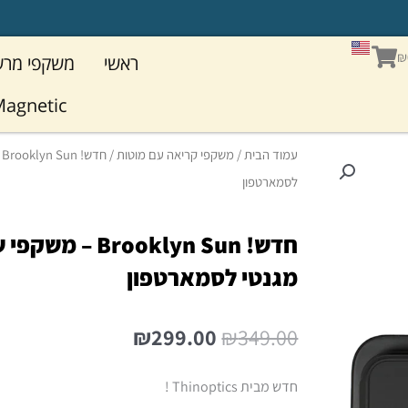
מ
עגלת
₪
ראשי
משקפי מר
קניות
agnetic
עמוד הבית
/
משקפי קריאה עם מוטות
/
לסמארטפון
חדש! ooklyn Sun
מגנטי לסמארטפון
המחיר
המחיר
₪
299.00
₪
349.00
המקורי
הנוכחי
היה:
הוא:
חדש מבית Thinoptics !