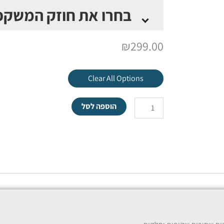
בחרו את חוזק המשקפ
עם
נרתיק
בחרו את חוזק המשקפיים
*
מגנטי
₪
299.00
לסמארטפון
Clear All Options
הוספה לסל