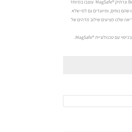
משקפי השמש קריאה עם המסגרת של משקפי הBrooklyn ונרתיק ®MagSafe עוצבו במיוחד
 שהם נוחים, ומיועדים גם למי שלא
0.). משקפי השמש הקריאה שלנו מציעים שילוב מדהים של